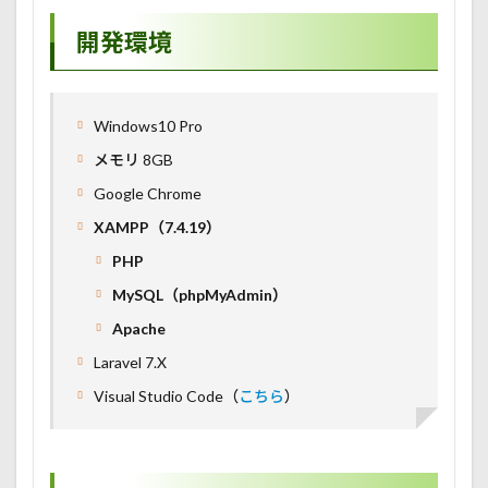
開発環境
Windows10 Pro
メモリ 8GB
Google Chrome
XAMPP（7.4.19）
PHP
MySQL（phpMyAdmin）
Apache
Laravel 7.X
Visual Studio Code（
こちら
）