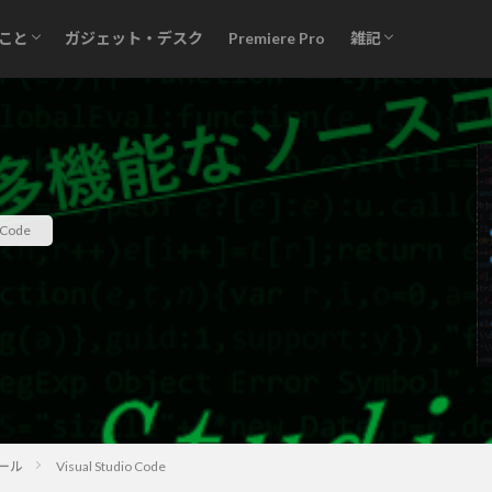
こと
ガジェット・デスク
Premiere Pro
雑記
ソフト
徒然
Identity V
Code
ール
Visual Studio Code