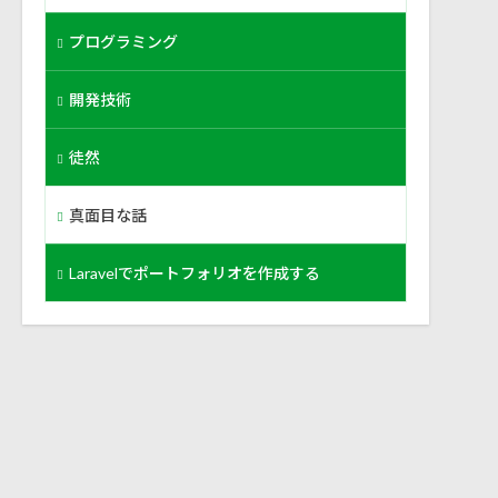
プログラミング
開発技術
徒然
真面目な話
Laravelでポートフォリオを作成する