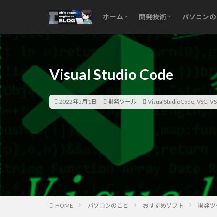
ホーム
開発技術
パソコンの
Izitの部屋
Privacy Policy
お問い合わせ
サイトマップ
技術ログ
プログラミング
PC便利
おすすめ
Visual Studio Code
2022年5月1日
開発ツール
VisualStudioCode
,
VSC
,
VS
HOME
パソコンのこと
おすすめソフト
開発ツ