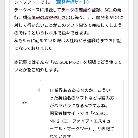
ントソフト」です。（
開発者様サイト
）
データベースに接続して
データの確認や登録
、
SQLの発
行
、
構造情報の取得や吐き出し
等々、、、開発者がDBに
対して行いたいことがこのソフト単体で完結してしまう
のでは？というレベルで色々できます。
私もSIerに勤めていた際は入社時から退職時までお世話
になっておりました。
本記事ではそんな「A5:SQL Mk-2」を現場でどう使って
いたかをご紹介します。
IT業界あるあるなのか、こうい
った英語名のソフトなどは読み方
がバラバラになるんですよね。
開発者様サイトでは「A5:SQL
Mk-2（エーファイブ・エスキュ
ーエル・マークツー）」と表記さ
れています。