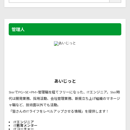
管理人
あいじっと
SIerでPG>SE>PM>管理職を経てフリーになった、ITエンジニア。SIer時
代は開発業務、採用活動、会社管理業務、新規立ち上げ組織のマネージ
ャ職など、技術面以外でも活動。
「皆さんのITライフをレベルアップさせる情報」を提供します！
ITエンジニア
IT教育メンター
ITコーチャー